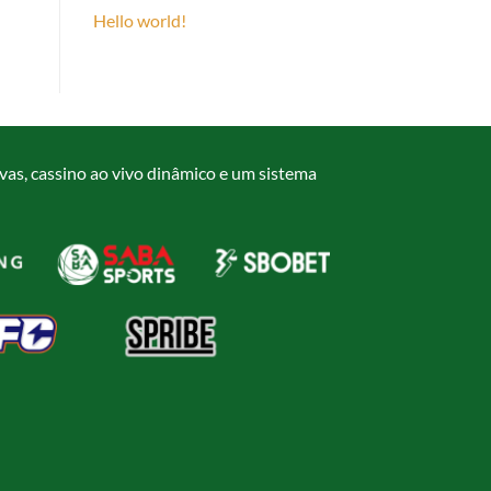
Hello world!
as, cassino ao vivo dinâmico e um sistema