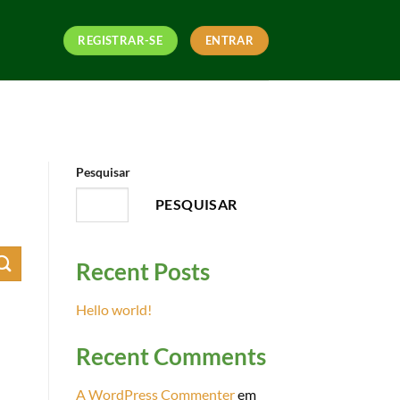
REGISTRAR-SE
ENTRAR
Pesquisar
PESQUISAR
Recent Posts
Hello world!
Recent Comments
A WordPress Commenter
em