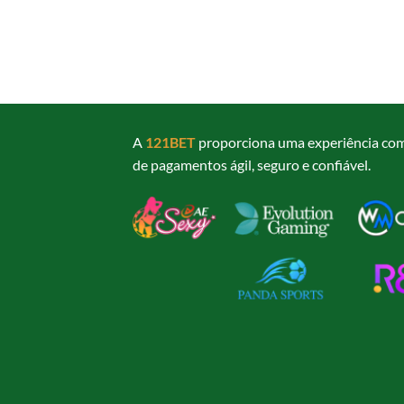
A
121BET
proporciona uma experiência comp
de pagamentos ágil, seguro e confiável.